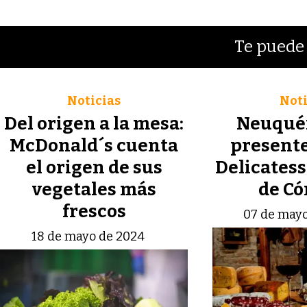
Te puede 
Noticias
Noti
Del origen a la mesa:
Neuquén
McDonald´s cuenta
presente
el origen de sus
Delicatess
vegetales más
de Có
frescos
07 de mayo
18 de mayo de 2024